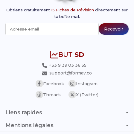
Obtiens gratuitement
15 Fiches de Révision
directement sur
ta boîte mail.
Recevoir
Adresse email
BUT
SD
+33 9 39 03 36 55
support@formav.co
Facebook
Instagram
Threads
X (Twitter)
Liens rapides
Page d'accueil
Mentions légales
Trouver son stage