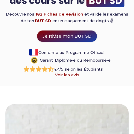
des cours sur le
BUT SD
Découvre nos
182 Fiches de Révision
et valide les examens
de ton
BUT SD
en un claquement de
doigts ✌️
Je révise mon BUT SD
Conforme au Programme Officiel
Garanti Diplômé•e ou Remboursé•e
4,4/5 selon les Étudiants
Voir les avis