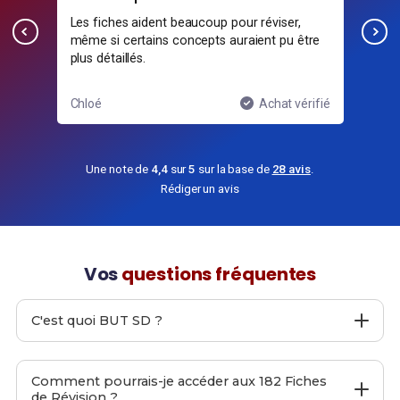
Les fiches aident beaucoup pour réviser,
Ces
même si certains concepts auraient pu être
exa
r
plus détaillés.
blog
ifié
Chloé
Achat vérifié
Jul
Une note de
4,4
sur
5
sur la base de
28 avis
.
Rédiger un avis
Vos
questions fréquentes
C'est quoi BUT SD ?
BUT SD
est un site web proposant
182 Fiches de
Révision
pour le
BUT SD
afin de t'aider à préparer ton
Comment pourrais-je accéder aux 182 Fiches
examen final.
de Révision ?