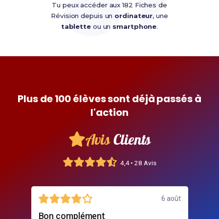
Tu peux accéder aux 182 Fiches de
Révision depuis un
ordinateur
, une
tablette
ou un
smartphone
.
Plus de 100 élèves sont déjà passés à
l'action
Avis
Clients
4,4 • 28 Avis
jours
6 août
Bon complément
Me