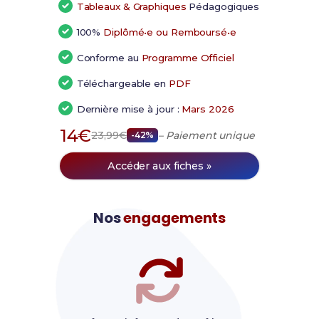
Tableaux & Graphiques
Pédagogiques
100%
Diplômé•e ou Remboursé•e
Conforme au
Programme Officiel
Téléchargeable en
PDF
Dernière mise à jour :
Mars 2026
14€
23,99€
– Paiement unique
-42%
Accéder aux fiches »
Nos
engagements