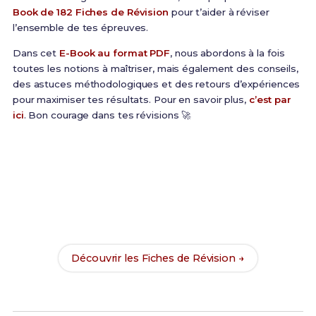
Book de 182 Fiches de Révision
pour t’aider à réviser
l’ensemble de tes épreuves.
Dans cet
E-Book au format PDF
, nous abordons à la fois
toutes les notions à maîtriser, mais également des conseils,
des astuces méthodologiques et des retours d’expériences
pour maximiser tes résultats. Pour en savoir plus,
c’est par
ici
. Bon courage dans tes révisions 🚀
Prêt(e) à réussir ton examen ?
Révise efficacement avec nos
182 Fiches de
Révision
pour le BUT SD et maximise tes chances
de réussite !
Découvrir les Fiches de Révision →