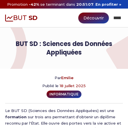
Promotion
-42%
se terminant dans
20:51:06
.
En profiter »
BUT
SD
Découvrir
BUT SD : Sciences des Données
Appliquées
Par
Emilie
Publié le
18 juillet 2025
INFORMATIQUE
Le BUT SD (Sciences des Données Appliquées) est une
formation
sur trois ans permettant d'obtenir un diplôme
reconnu par l'État. Elle ouvre des portes vers la vie active et