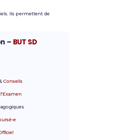
ls. Ils permettent de
on –
BUT SD
&
Conseils
r
l'Examen
agogiques
ursé•e
ficiel