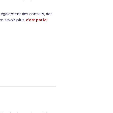
is également des conseils, des
n savoir plus,
c’est par ici
.
s chances de réussite !