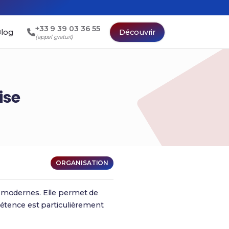
+33 9 39 03 36 55
log
Découvrir
(appel gratuit)
ise
ORGANISATION
ns modernes. Elle permet de
pétence est particulièrement