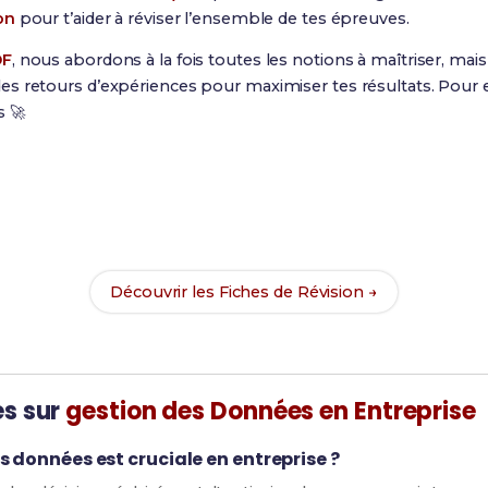
on
pour t’aider à réviser l’ensemble de tes épreuves.
DF
, nous abordons à la fois toutes les notions à maîtriser, ma
s retours d’expériences pour maximiser tes résultats. Pour e
s 🚀
Prêt(e) à réussir ton examen ?
vec nos
182 Fiches de Révision
pour le BUT SD et maximise te
Découvrir les Fiches de Révision →
es sur
gestion des Données en Entreprise
s données est cruciale en entreprise ?