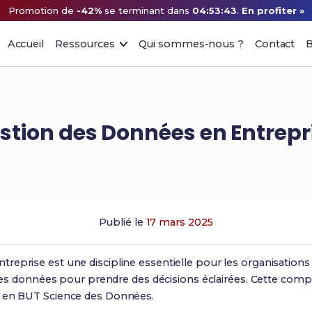
Promotion de
-42%
se terminant dans
04:53:42
.
En profiter »
Accueil
Ressources
Qui sommes-nous ?
Contact
B
stion des Données en Entrepr
Publié le
17 mars 2025
treprise est une discipline essentielle pour les organisatio
r les données pour prendre des décisions éclairées. Cette com
s en BUT Science des Données.