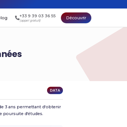
+33 9 39 03 36 55
log
Découvrir
(appel gratuit)
nnées
DATA
de 3 ans permettant d'obtenir
e poursuite d'études.