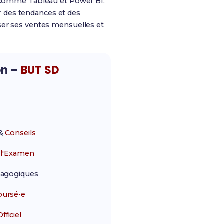
on comme Tableau et Power BI.
er des tendances et des
ser ses ventes mensuelles et
on –
BUT SD
&
Conseils
r
l'Examen
agogiques
ursé•e
ficiel