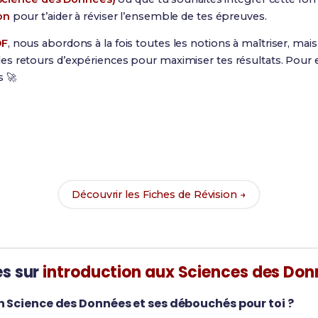
on
pour t’aider à réviser l’ensemble de tes épreuves.
DF
, nous abordons à la fois toutes les notions à maîtriser, ma
s retours d’expériences pour maximiser tes résultats. Pour e
s 🚀
Prêt(e) à réussir ton examen ?
vec nos
182 Fiches de Révision
pour le BUT SD et maximise te
Découvrir les Fiches de Révision →
es sur
introduction aux Sciences des Don
n Science des Données et ses débouchés pour toi ?