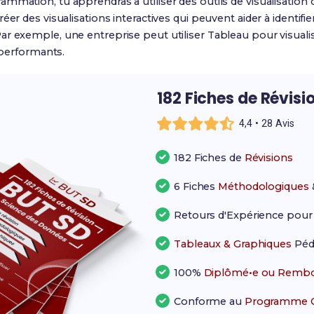
ammation, tu apprendras à utiliser des outils de visualisati
éer des visualisations interactives qui peuvent aider à identifi
ar exemple, une entreprise peut utiliser Tableau pour visuali
s performants.
182 Fiches de Révisi
4,4 • 28 Avis
182 Fiches de
Révisions
6 Fiches
Méthodologiques
Retours d'Expérience pou
Tableaux & Graphiques
Péd
100%
Diplômé•e ou Rembo
Conforme au
Programme Of