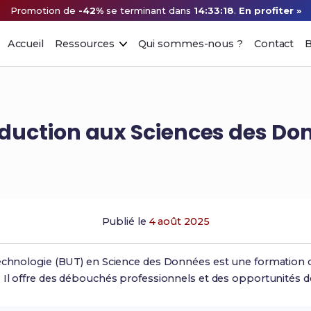
Promotion de
-42%
se terminant dans
14:33:17
.
En profiter »
Accueil
Ressources
Qui sommes-nous ?
Contact
B
oduction aux Sciences des Do
Publié le
4 août 2025
Technologie (BUT) en Science des Données est une formation 
 Il offre des débouchés professionnels et des opportunités d