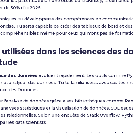
 pour les patients. Selon une étude de McKinsey, la demande 
 de 50% d'ici 2025.
hniques, tu développeras des compétences en communicatio
 concise. Tu seras capable de créer des tableaux de bord et de
es compréhensibles même pour ceux qui n'ont pas de formati
 utilisées dans les sciences des d
étude
nce des données
évoluent rapidement. Les outils comme Py
et analyser des données. Tu te familiariseras avec ces techn
ence des Données.
ur l'analyse de données grâce à ses bibliothèques comme Pa
nalyses statistiques et la visualisation de données. SQL est e
es relationnelles. Selon une enquête de Stack Overflow, Pyth
ar les data scientists.