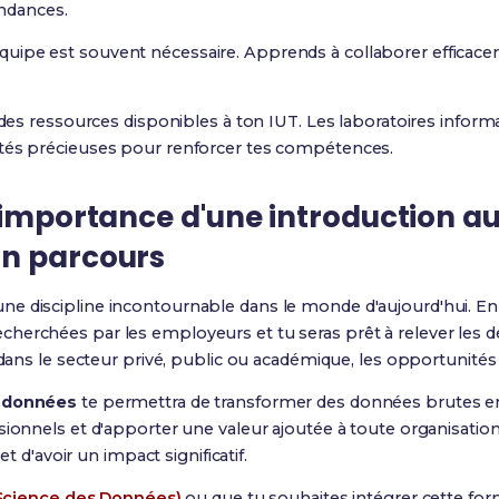
ndances.
 équipe est souvent nécessaire. Apprends à collaborer efficac
 des ressources disponibles à ton IUT. Les laboratoires inform
ités précieuses pour renforcer tes compétences.
'importance d'une introduction a
on parcours
une discipline incontournable dans le monde d'aujourd'hui. En 
herchées par les employeurs et tu seras prêt à relever les d
r dans le secteur privé, public ou académique, les opportunit
 données
te permettra de transformer des données brutes en
sionnels et d'apporter une valeur ajoutée à toute organisatio
et d'avoir un impact significatif.
Science des Données)
ou que tu souhaites intégrer cette f