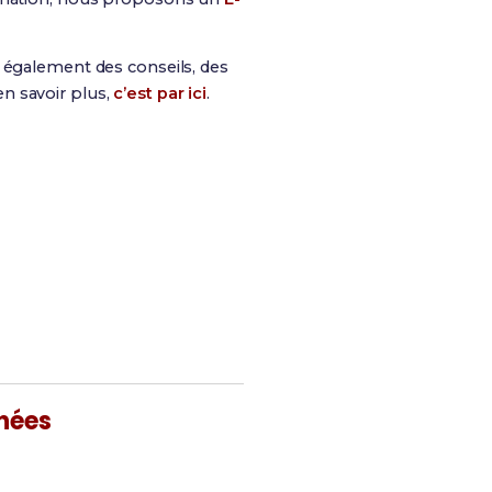
is également des conseils, des
n savoir plus,
c’est par ici
.
s chances de réussite !
nées