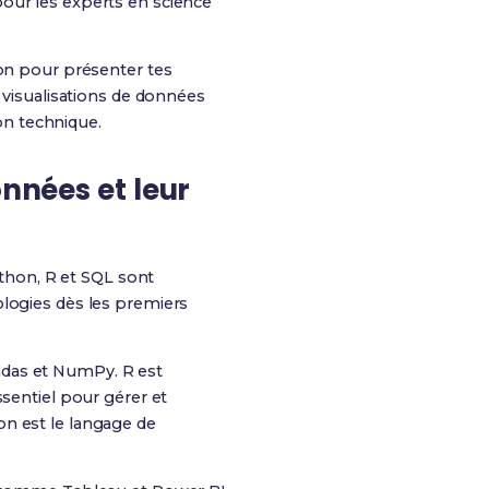
pour les experts en science
n pour présenter tes
s visualisations de données
on technique.
onnées et leur
thon, R et SQL sont
ologies dès les premiers
ndas et NumPy. R est
ssentiel pour gérer et
on est le langage de