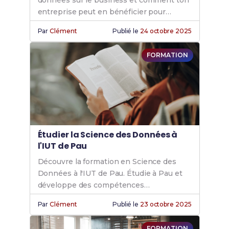
données sur le business et comment ton
entreprise peut en bénéficier pour
optimiser ses performances.
Par
Clément
Publié le
24 octobre 2025
FORMATION
Étudier la Science des Données à
l'IUT de Pau
Découvre la formation en Science des
Données à l'IUT de Pau. Étudie à Pau et
développe des compétences
recherchées en analyse et gestion des
Par
Clément
Publié le
23 octobre 2025
données.
FORMATION