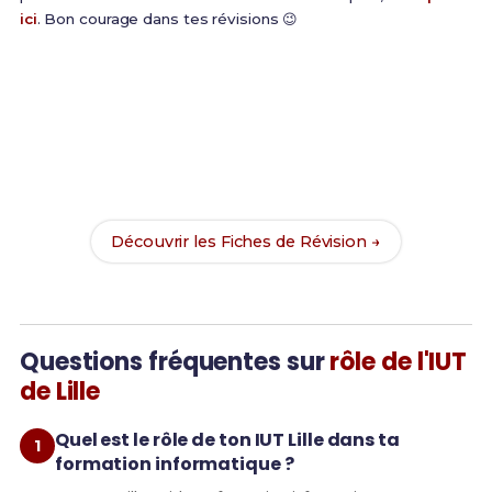
ici
. Bon courage dans tes révisions 😉
Prêt(e) à réussir ton examen ?
Révise efficacement avec nos
182 Fiches de
Révision
pour le BUT SD et maximise tes chances
de réussite !
Découvrir les Fiches de Révision →
Questions fréquentes sur
rôle de l'IUT
de Lille
Quel est le rôle de ton IUT Lille dans ta
formation informatique ?